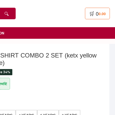
🛒
0
🔍
0.00
ON
SHIRT COMBO 2 SET (ketx yellow
e)
ve 34%
িভারি!