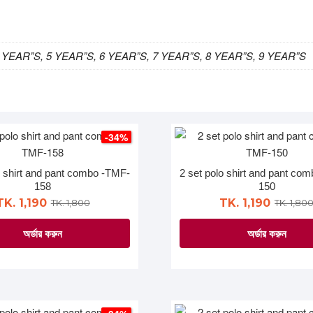
 YEAR”S, 5 YEAR”S, 6 YEAR”S, 7 YEAR”S, 8 YEAR”S, 9 YEAR”S
-34%
o shirt and pant combo -TMF-
2 set polo shirt and pant co
158
150
TK. 1,190
TK. 1,190
TK. 1,800
TK. 1,80
অর্ডার করুন
অর্ডার করুন
This
This
product
product
has
has
multiple
multiple