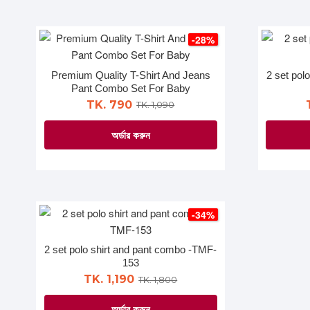
product
product
has
page
multiple
-28%
variants.
The
Premium Quality T-Shirt And Jeans
2 set pol
options
Pant Combo Set For Baby
may
TK. 790
TK. 1,090
be
অর্ডার করুন
chosen
on
This
the
product
product
has
page
multiple
-34%
variants.
The
2 set polo shirt and pant combo -TMF-
options
153
may
TK. 1,190
TK. 1,800
be
অর্ডার করুন