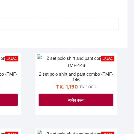
-34%
-34%
mbo -TMF-
2 set polo shirt and pant combo -TMF-
146
TK. 1,190
0
TK. 1,800
অর্ডার করুন
This
product
has
multiple