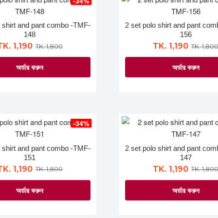
-34%
variants.
variants.
The
The
o shirt and pant combo -TMF-
2 set polo shirt and pant co
options
options
148
156
may
may
TK. 1,190
TK. 1,190
TK. 1,800
TK. 1,80
be
be
অর্ডার করুন
অর্ডার করুন
chosen
chosen
on
on
This
This
the
the
product
product
product
product
has
has
page
page
multiple
multiple
-34%
variants.
variants.
The
The
o shirt and pant combo -TMF-
2 set polo shirt and pant co
options
options
151
147
may
may
TK. 1,190
TK. 1,190
TK. 1,800
TK. 1,80
be
be
অর্ডার করুন
অর্ডার করুন
chosen
chosen
on
on
This
This
the
the