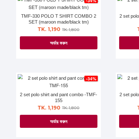
-34%
variants.
The
TMF-330 POLO T SHIRT COMBO 2
2 set pol
options
SET (maroon made/black tm)
may
TK. 1,190
TK. 1,800
be
অর্ডার করুন
chosen
on
This
the
product
product
has
page
multiple
-34%
variants.
The
2 set polo shirt and pant combo -TMF-
2 set pol
options
155
may
TK. 1,190
TK. 1,800
be
অর্ডার করুন
chosen
on
This
the