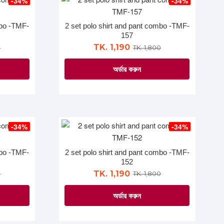
-34%
-34%
variants.
The
mbo -TMF-
2 set polo shirt and pant combo -TMF-
options
157
may
TK. 1,190
0
TK. 1,800
be
অর্ডার করুন
chosen
on
This
the
product
product
has
page
multiple
-34%
-34%
variants.
The
mbo -TMF-
2 set polo shirt and pant combo -TMF-
options
152
may
TK. 1,190
0
TK. 1,800
be
অর্ডার করুন
chosen
on
This
the