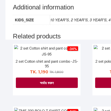
Additional information
KIDS_SIZE
10 YEAR"S, 2 YEAR”S, 3 YEAR”S, 4
Related products
-34%
2 set Cotton shirt and pant combo -JS-
2 set pol
95
TK. 1,190
TK. 1,800
অর্ডার করুন
This
product
has
multiple