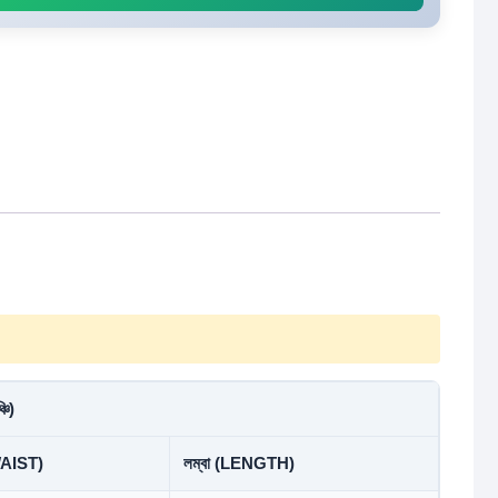
্চি)
WAIST)
লম্বা (LENGTH)