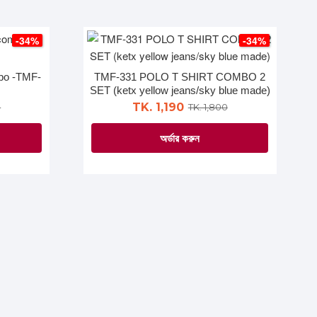
product
product
has
page
multiple
-34%
-34%
variants.
The
mbo -TMF-
TMF-331 POLO T SHIRT COMBO 2
options
SET (ketx yellow jeans/sky blue made)
may
TK. 1,190
0
TK. 1,800
be
অর্ডার করুন
chosen
on
This
the
product
product
has
page
multiple
variants.
The
options
may
be