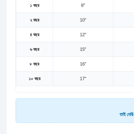
১ বছর
8″
২ বছর
10″
৪ বছর
12″
৬ বছর
15″
৮ বছর
16″
১০ বছর
17″
তাই দেরি