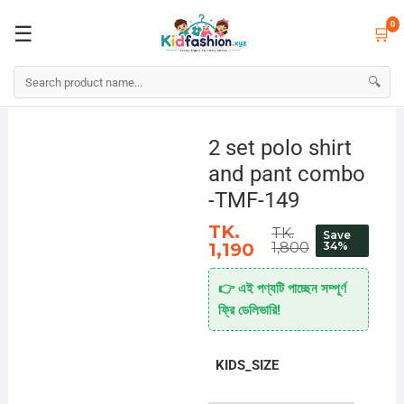
☰
🛒
0
0
☰
🛒
🔍
Skip
to
2 set polo shirt
content
and pant combo
-TMF-149
TK.
TK.
Save
1,190
1,800
34%
👉 এই পণ্যটি পাচ্ছেন সম্পূর্ণ
ফ্রি ডেলিভারি!
KIDS_SIZE