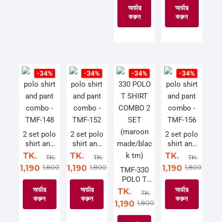
product
product
অর্ডার
অর্ডার
jeans/mar
jeans/sky
has
has
করুন
করুন
oon
blue
multiple
multiple
made)
made)
variants.
variants.
This
This
The
The
product
product
options
options
has
has
may
may
multiple
multiple
-34%
-34%
-34%
-34%
be
be
variants.
variants.
chosen
chosen
The
The
on
on
options
options
the
the
may
may
product
product
be
be
2 set polo
2 set polo
2 set polo
shirt and
shirt and
shirt and
page
page
chosen
chosen
pant
pant
pant
TK.
TK.
TK.
on
on
TK.
TK.
TK.
combo -
combo -
combo -
1,800
1,800
1,800
1,190
1,190
1,190
the
the
TMF-330
TMF-148
TMF-152
TMF-156
POLO T
product
product
SHIRT
অর্ডার
অর্ডার
অর্ডার
TK.
page
page
TK.
COMBO 2
করুন
করুন
করুন
1,800
1,190
SET
(maroon
This
This
This