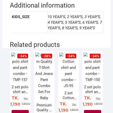
Additional information
KIDS_SIZE
10 YEAR"S, 2 YEAR”S, 3 YEAR”S,
4 YEAR”S, 5 YEAR”S, 6 YEAR”S, 7
YEAR”S, 8 YEAR”S, 9 YEAR”S
Related products
-34%
-28%
-34%
-34%
2 set polo
2 set polo
shirt and
shirt and
2 set
pant
pant
TK.
Cotton
TK.
TK.
TK.
combo -
combo -
shirt and
1,800
TK.
1,800
1,190
1,190
TK.
Premium
TMF-157
TMF-150
pant
Quality T-
1,800
1,190
combo -