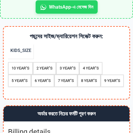
WhatsApp-এ মেসেজ দিন
পছন্দের সাইজ/ভ্যারিয়েশন সিলেক্ট করুন:
KIDS_SIZE
10 YEAR"S
2 YEAR”S
3 YEAR”S
4 YEAR”S
5 YEAR”S
6 YEAR”S
7 YEAR”S
8 YEAR”S
9 YEAR”S
অর্ডার করতে নিচের ফর্মটি পূরণ করুন
Billing details