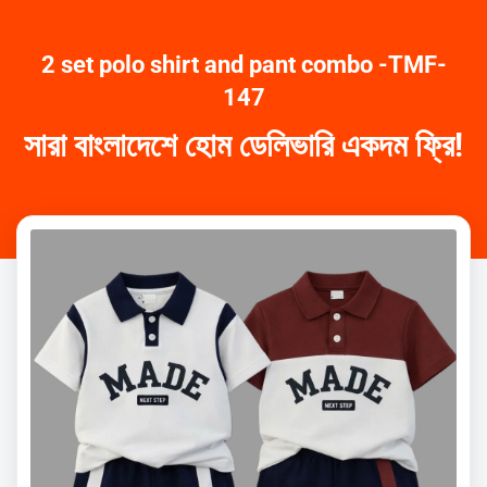
2 set polo shirt and pant combo -TMF-
147
সারা বাংলাদেশে হোম ডেলিভারি একদম ফ্রি!