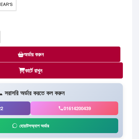
YEAR”S
অর্ডার করুন
কার্টে রাখুন
 সরাসরি অর্ডার করতে কল করুন
22
01614200439
হোয়াটসঅ্যাপ অর্ডার