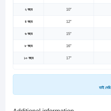
২ বছর
10″
৪ বছর
12″
৬ বছর
15″
৮ বছর
16″
১০ বছর
17″
তাই দেরি