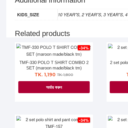
Additional information
KIDS_SIZE
10 YEAR"S, 2 YEAR”S, 3 YEAR”S, 4
Related products
-34%
TMF-330 POLO T SHIRT COMBO 2
2 set pol
SET (maroon made/black tm)
TK. 1,190
TK. 1,800
অর্ডার করুন
This
product
has
multiple
-34%
variants.