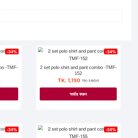
-34%
-34%
mbo -TMF-
2 set polo shirt and pant combo -TMF-
152
TK. 1,190
0
TK. 1,800
অর্ডার করুন
This
product
has
multiple
-34%
-34%
variants.