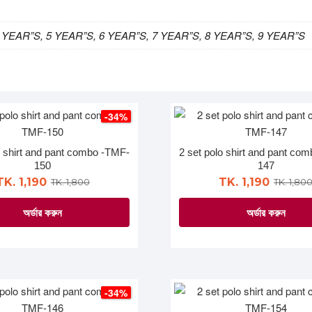
 YEAR”S, 5 YEAR”S, 6 YEAR”S, 7 YEAR”S, 8 YEAR”S, 9 YEAR”S
-34%
o shirt and pant combo -TMF-
2 set polo shirt and pant co
150
147
TK. 1,190
TK. 1,190
TK. 1,800
TK. 1,80
অর্ডার করুন
অর্ডার করুন
This
This
product
product
has
has
multiple
multiple
-34%
variants.
variants.