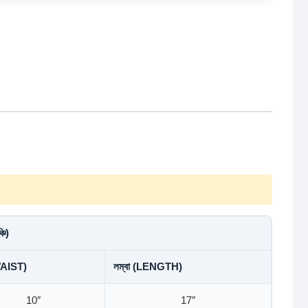
্চি)
WAIST)
লম্বা (LENGTH)
10″
17″