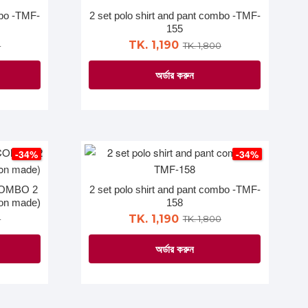
The
mbo -TMF-
2 set polo shirt and pant combo -TMF-
options
155
may
TK. 1,190
0
TK. 1,800
be
অর্ডার করুন
chosen
on
This
the
product
product
has
page
multiple
-34%
-34%
variants.
The
COMBO 2
2 set polo shirt and pant combo -TMF-
options
oon made)
158
may
TK. 1,190
0
TK. 1,800
be
অর্ডার করুন
chosen
on
This
the
product
product