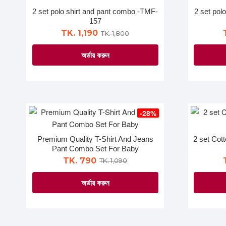
The
2 set polo shirt and pant combo -TMF-
2 set pol
options
157
may
TK. 1,190
TK. 1,800
be
অর্ডার করুন
chosen
on
This
the
product
product
has
page
multiple
-28%
variants.
The
Premium Quality T-Shirt And Jeans
2 set Cot
options
Pant Combo Set For Baby
may
TK. 790
TK. 1,090
be
অর্ডার করুন
chosen
on
This
the
product
product