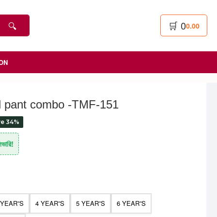
🛒
0
🔍
0.00
ON
and pant combo -TMF-151
ve 34%
িভারি!
 YEAR”S
4 YEAR”S
5 YEAR”S
6 YEAR”S