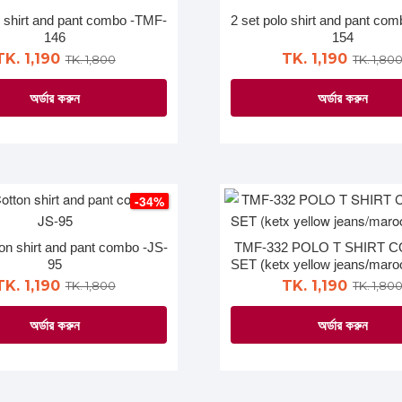
The
The
o shirt and pant combo -TMF-
2 set polo shirt and pant co
options
options
146
154
may
may
TK. 1,190
TK. 1,190
TK. 1,800
TK. 1,80
be
be
অর্ডার করুন
অর্ডার করুন
chosen
chosen
on
on
This
This
the
the
product
product
product
product
has
has
page
page
multiple
multiple
-34%
variants.
variants.
The
The
ton shirt and pant combo -JS-
TMF-332 POLO T SHIRT 
options
options
95
SET (ketx yellow jeans/mar
may
may
TK. 1,190
TK. 1,190
TK. 1,800
TK. 1,80
be
be
অর্ডার করুন
অর্ডার করুন
chosen
chosen
on
on
This
This
the
the
product
product
product
product