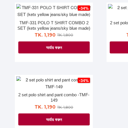
has
page
multiple
-34%
variants.
The
TMF-331 POLO T SHIRT COMBO 2
2 set pol
options
SET (ketx yellow jeans/sky blue made)
may
TK. 1,190
TK. 1,800
be
অর্ডার করুন
chosen
on
This
the
product
product
has
page
multiple
-34%
variants.
The
2 set polo shirt and pant combo -TMF-
options
149
may
TK. 1,190
TK. 1,800
be
অর্ডার করুন
chosen
on